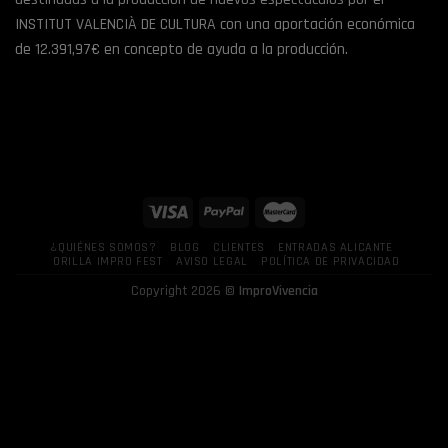
INSTITUT VALENCIÀ DE CULTURA con una aportación económica
de 12.391,97€ en concepto de ayuda a la producción.
¿QUIÉNES SOMOS?
BLOG
CLIENTES
ENTRADAS ALICANTE
ORILLA IMPRO FEST
AVISO LEGAL
POLÍTICA DE PRIVACIDAD
Copyright 2026 ©
ImproVivencia