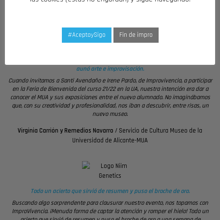
genial y va a sallir mucho más feliz y contento de lo que entró.
Elena Gomis
/
CEO Glub
#AceptoySigo
Fin de impro
Consiguieron que el público participara activamente en una experiencia que
aunó arte e improvisación.
Cuando invitamos a Santi Avendaño e Irene Pardo, de Improvivencia, a participar
en la Feria de Bienvenida del curso 21/22 en la UA, nuestra intención era dar a
conocer el MUA y sus exposiciones entre el nuevo alumnado. No imaginábamos
que, con su creatividad y profesionalidad, nos iban a descubrir, entre risas, un
nuevo museo.
Virginia Carrión y Remedios Navarro
/
Servicio de Cultura Museo de la
Universidad de Alicante-MUA
Todo un acierto que sirvió de resumen y puso el broche de oro
.
Buscando algo sorprendente para clausurar nuestro evento, nos topamos con
ImproVivencia. ¡Menuda forma de captar la atención y romper el hielo! Todo un
acierto que sirvió de resumen y puso el broche de oro a una semana de