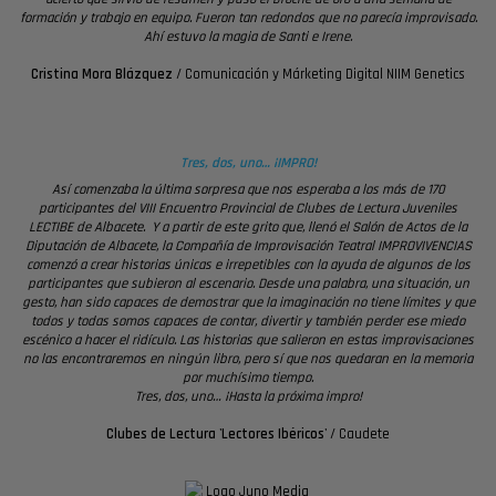
formación y trabajo en equipo. Fueron tan redondos que no parecía improvisado.
Ahí estuvo la magia de Santi e Irene.
Cristina Mora Blázquez
/
Comunicación y Márketing Digital NIIM Genetics
Tres, dos, uno… ¡IMPRO!
Así comenzaba la última sorpresa que nos esperaba a los más de 170
participantes del VIII Encuentro Provincial de Clubes de Lectura Juveniles
LECTIBE de Albacete. Y a partir de este grito que, llenó el Salón de Actos de la
Diputación de Albacete, la Compañía de Improvisación Teatral IMPROVIVENCIAS
comenzó a crear historias únicas e irrepetibles con la ayuda de algunos de los
participantes que subieron al escenario. Desde una palabra, una situación, un
gesto, han sido capaces de demostrar que la imaginación no tiene límites y que
todos y todas somos capaces de contar, divertir y también perder ese miedo
escénico a hacer el ridículo. Las historias que salieron en estas improvisaciones
no las encontraremos en ningún libro, pero sí que nos quedaran en la memoria
por muchísimo tiempo.
Tres, dos, uno… ¡Hasta la próxima impro!
Clubes de Lectura 'Lectores Ibéricos'
/
Caudete