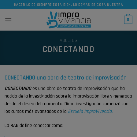
Skip
HACER LO DE SIEMPRE ESTÁ BIEN, LO DEMÁS ES COSA NUESTRA
to
content
0
ADULTOS
CONECTANDO
CONECTANDO una obra de teatro de improvisación
CONECTANDO
es una obra de teatro de improvisación que ha
nacido de la investigación sobre la improvisación libre y generada
desde el deseo del momento. Dicha investigación comenzó con
los cursos más avanzados de la
Escuela ImproVivencia.
La
RAE
define conectar como: