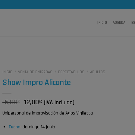
INICIO
AGENDA
E
INICIO
/
VENTA DE ENTRADAS
/
ESPECTÁCULOS
/
ADULTOS
Show Impro Alicante
El
El
15,00
12,00
€
€
(IVA incluido)
precio
precio
Unipersonal de improvisación de Agos Viglietta
original
actual
era:
es:
Fecha:
domingo 14 junio
15,00€.
12,00€.