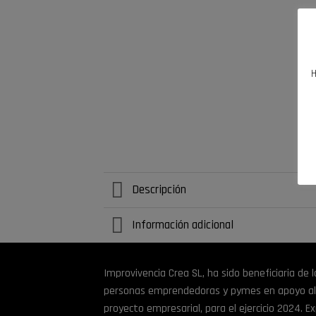
H
Descripción
Información adicional
Improvivencia Crea SL, ha sido beneficiaria de
personas emprendedoras y pymes en apoyo al in
proyecto empresarial, para el ejercicio 2024. 